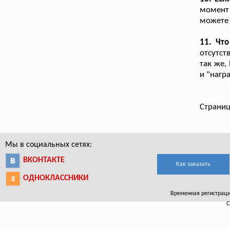
момент
можете 
11. Что
отсутст
так же,
и "нагр
Страниц
Мы в социальных сетях:
ВКОНТАКТЕ
Как заказать
ОДНОКЛАССНИКИ
Временная регистрация
С