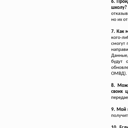
6. Прой
школу?
отказыв
но их о
7. Как 
кого-ли
смогут 
направи
Данные,
будут 
обновле
ОМВД).
8. Мож
своих 
переда
9. Мой
получит
10. Есл