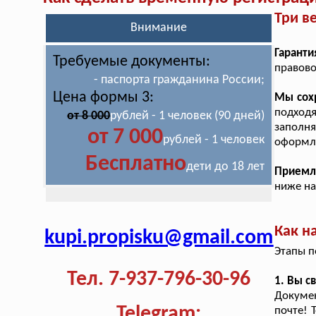
Три в
Внимание
Гаранти
Требуемые документы:
правово
- паспорта гражданина России;
Цена формы 3:
Мы сох
подход
от 8 000
рублей - 1 человек (90 дней)
заполня
от 7 000
рублей - 1 человек
оформля
Бесплатно
дети до 18 лет
Приемл
ниже на
Как н
kupi.propisku@gmail.com
Этапы п
Тел. 7-937-796-30-96
1. Вы с
Докуме
Telegram:
почте! 