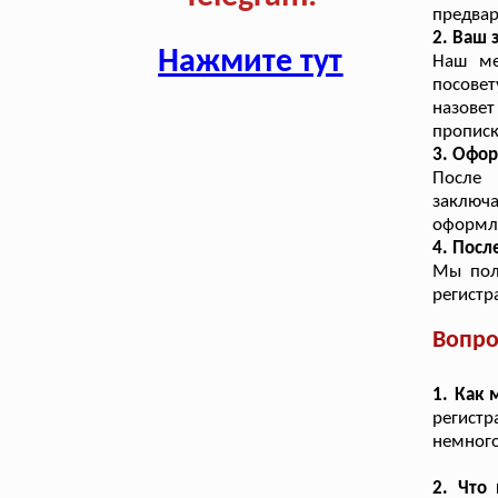
предвар
2. Ваш 
Нажмите тут
Наш ме
посове
назовет
прописк
3. Офор
После 
заключ
оформле
4. Посл
Мы пол
регистр
Вопро
1. Как
регистр
немного
2. Что